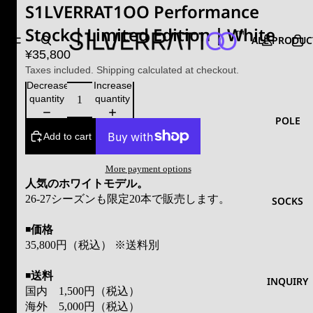
S1LVERRAT1OO Performance
Stock｜Limited Edition｜White
ALL PRODUC
¥35,800
Taxes included. Shipping calculated at checkout.
Decrease
Increase
quantity
quantity
POLE
Add to cart
More payment options
人気のホワイトモデル。
26-27シーズンも限定20本で販売します。
SOCKS
◾️
価格
35,800
円（税込）
※
送料別
◾️
送料
INQUIRY
国内
1,500
円（税込）
海外
5,000
円（税込）