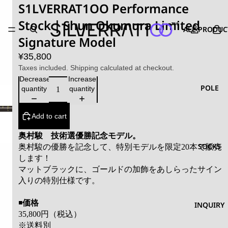
S1LVERRAT1OO Performance
Stock｜Shun Okumura Limited
ALL PRODUC
Signature Model
¥35,800
Taxes included. Shipping calculated at checkout.
Decrease
Increase
POLE
quantity
quantity
Add to cart
奥村駿 技術選優勝記念モデル。
SOCKS
奥村駿の優勝を記念して、特別モデルを限定20本で販売
します！
マットブラックに、ゴールドの加飾をあしらったサイン
入りの特別仕様です。
◾️
価格
INQUIRY
35,800
円（税込）
※
送料別